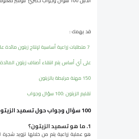
الدليل 100 سؤال وجواب حصريً لتوفير معلومات موثوقة وعلمية وعملية حول تسميد الزيتون.
قد يهمك :
7 متطلبات زراعية أساسية لإنتاج زيتون مائدة عالي الجودة :تعرف عليها
على أي أساس يتم انتقاء أصناف زيتون المائدة ا
150 مهنة مرتبطة بالزيتون
تقليم الزيتون :100 سؤال وجواب
100 سؤال وجواب
حول تسميد الزيتون
1. ما هو تسميد الزيتون؟
هو عملية زراعية يتم من خلالها تزويد شجرة الز