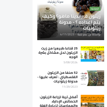
الصناعة
زيتون فيراندينا ماهو؟ وكيف
يتم اعداده ؟ - مدونة
زيتونيات
بواسطة
بن عمر شبة
-
4/11/2023
25 قناعا طبيعيا من زيت
الزيتون لحل مشاكل بشرة
الوجه
5/08/2024
52 صنفا من الزيتون
الفلسطيني : تعرف عليها -
مدونة زيتونيات
11/29/2023
أفضل تربة لزراعة الزيتون:
الخصائص، الإدارة،
والممارسات لزيادة الغلة