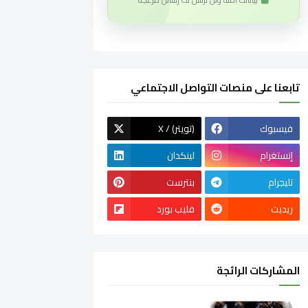
تابعنا على منصات التواصل الاجتماعي
فيسبوك
X / (تويتر)
إنستغرام
لينكدان
تليجرام
بنترست
ريديت
فليب بورد
المشاركات الرائجة