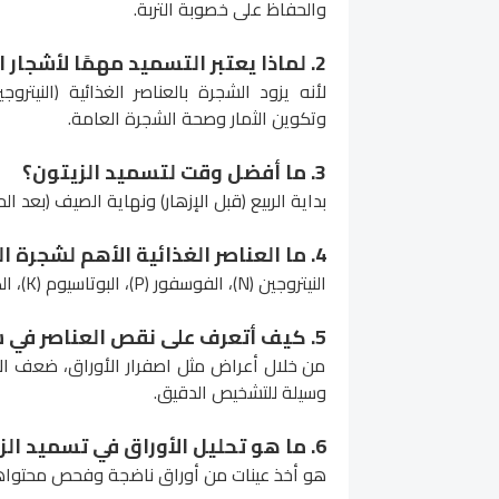
والحفاظ على خصوبة التربة.
2. لماذا يعتبر التسميد مهمًا لأشجار الزيتون؟
لأنه يزود الشجرة بالعناصر الغذائية (النيتروج
وتكوين الثمار وصحة الشجرة العامة.
3. ما أفضل وقت لتسميد الزيتون؟
بداية الربيع (قبل الإزهار) ونهاية الصيف (بعد 
4. ما العناصر الغذائية الأهم لشجرة الزيتون؟
النيتروجين (N)، الفوسفور (P)، البوتاسيوم (K)، الكالسيوم (Ca)، المغنيسيوم (Mg)، البورون (B)، والحديد (Fe).
5. كيف أتعرف على نقص العناصر في شجرة الزيتون؟
من خلال أعراض مثل اصفرار الأوراق، ضعف الإز
وسيلة للتشخيص الدقيق.
6. ما هو تحليل الأوراق في تسميد الزيتون؟
هو أخذ عينات من أوراق ناضجة وفحص محتواها من