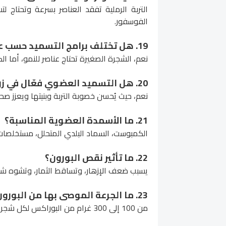
التربة الرملية تفقد العناصر بسرعة وتحتاج لتس
الفوسفور.
19. هل تختلف برامج التسميد حسب عمر الشجرة؟
نعم، الشجرة الصغيرة تحتاج عناصر للنمو، أما الكب
20. هل التسميد العضوي فعّال في زراعة الزيتون؟
نعم، حيث يُحسن خصوبة التربة وبنيتها ويعزز صح
21. ما الأسمدة العضوية المناسبة؟
الكمبوست، السماد البلدي المتحلل، مستخلصا
22. ما تأثير نقص البورون؟
يسبب ضعف الإزهار، وتساقط الثمار، وتشوه شك
23. ما الجرعة الموصى بها من البورون؟
من 100 إلى 300 غرام من البوراكس لكل شجرة بالغة، حسب تحليل الأوراق.