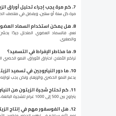
7. كم مرة يجب إجراء تحليل أوراق الزيتون؟
مرة كل سنة أو سنتين، ويفضل في منتصف الصي
8. هل يمكن استخدام السماد العضوي الحيواني في تسميد الزيتون؟
نعم، فالسماد العضوي المتحلل جيدًا يحسّن 
والصغرى.
9. ما مخاطر الإفراط في التسميد؟
تراكم الأملاح، احتراق الأوراق، النمو الخضري ا
10. ما دور النيتروجين في تسميد الزيتون؟
يدعم النمو الخضري والإزهار، ولكن يجب توازنه ل
11. كم تحتاج شجرة الزيتون من النيتروجين سنويًا؟
يتراوح بين 500 إلى 1000 غرام للشجرة البالغة، حسب تحليل التربة والعمر.
12. هل الفوسفور مهم في إنتاج الزيتون؟
نعم، لأنه يساهم في تطوير الجذور، وتكوين الثما