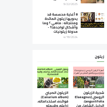
9/22/2025
8 أغذية محسسة قد
يحويها زيتون المائدة
ومنتجاته : ماهي ؟ وما
وأشكال تواجدها؟ -
مدونة زيتونيات
4/18/2024
زيتون
البيئة
الزراعة
شجرة الزيتون
الزيتون الصيني
الروسي (Elaeagnus
(Canarium album):
angustifolia):
فوائده، استخداماته،
الدليل الشامل من
زراعته، وقيمته