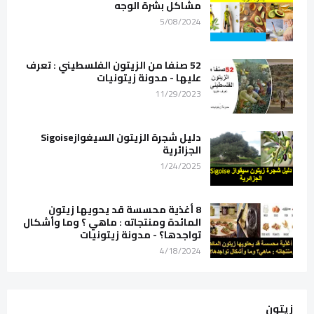
مشاكل بشرة الوجه
5/08/2024
52 صنفا من الزيتون الفلسطيني : تعرف
عليها - مدونة زيتونيات
11/29/2023
دليل شجرة الزيتون السيغوازSigoise
الجزائرية
1/24/2025
8 أغذية محسسة قد يحويها زيتون
المائدة ومنتجاته : ماهي ؟ وما وأشكال
تواجدها؟ - مدونة زيتونيات
4/18/2024
زيتون