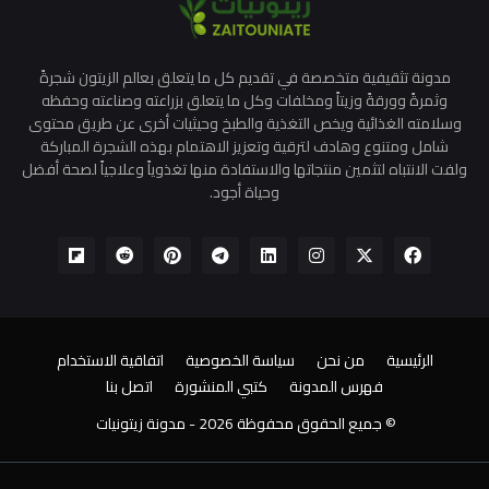
مدونة تثقيفية متخصصة في تقديم كل ما يتعلق بعالم الزيتون شجرةً
وثمرةً وورقةً وزيتاً ومخلفات وكل ما يتعلق بزراعته وصناعته وحفظه
وسلامته الغذائية ويخص التغذية والطبخ وحيثيات أخرى عن طريق محتوى
شامل ومتنوع وهادف لترقية وتعزيز الاهتمام بهذه الشجرة المباركة
ولفت الانتباه لتثمين منتجاتها والاستفادة منها تغذوياً وعلاجياً لصحة أفضل
وحياة أجود.
الرئيسية
من نحن
سياسة الخصوصية
اتفاقية الاستخدام
فهرس المدونة
كتبي المنشورة
اتصل بنا
© جميع الحقوق محفوظة
2026 -
مدونة زيتونيات