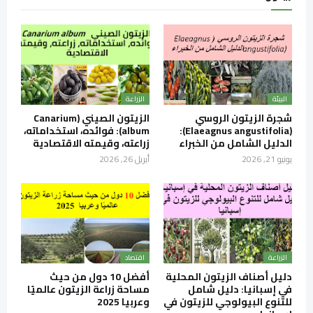
البيئة
الزراعة
شجرة الزيتون الروسي
الزيتون الصيني (Canarium
(Elaeagnus angustifolia):
album): فوائده، استخداماته،
الدليل الشامل من الخبراء
زراعته، وقيمته الاقتصادية
يونيو 21, 2026
أبريل 26, 2026
الزراعة
اقتصاد
دليل أصناف الزيتون المحلية
أفضل 10 دول من حيث
في إسبانيا: دليل شامل
مساحة زراعة الزيتون عالميًا
للتنوع البيولوجي للزيتون في
وعربيا 2025