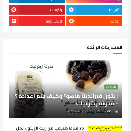
تليجرام
بنترست
ريديت
فليب بورد
المشاركات الرائجة
الصناعة
زيتون فيراندينا ماهو؟ وكيف يتم اعداده ؟
- مدونة زيتونيات
بواسطة
بن عمر شبة
-
4/11/2023
25 قناعا طبيعيا من زيت الزيتون لحل