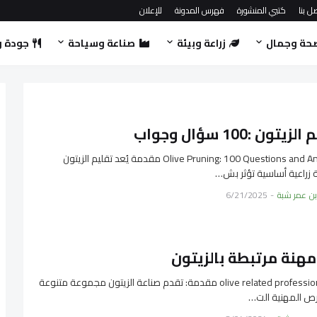
ل بنا
كتبي المنشورة
فهرس المدونة
للإعلان
حة وجمال
زراعة وبيئة
صناعة وسياحة
جودة و
يتون :100 سؤال وجواب
Olive Pruning: 100 Questions and Answers مقدمة يُعد تقليم الزيتون
زراعية أساسية تؤثر بش…
بن عمر شبة
-
6/21/2025
150 olive related professions مقدمة: تقدم صناعة الزيتون مجموعة متنوعة
ص المهنية الت…