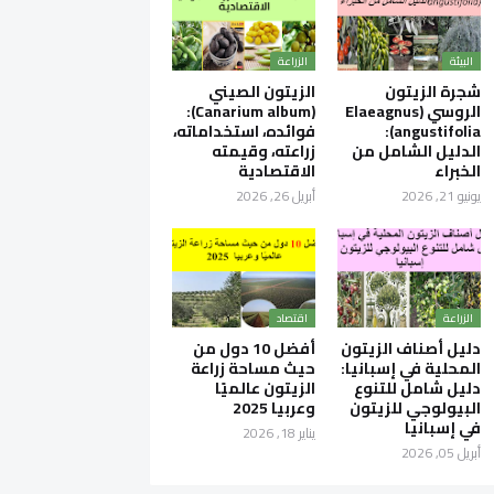
البيئة
الزراعة
شجرة الزيتون
الزيتون الصيني
الروسي (Elaeagnus
(Canarium album):
angustifolia):
فوائده، استخداماته،
الدليل الشامل من
زراعته، وقيمته
الخبراء
الاقتصادية
يونيو 21, 2026
أبريل 26, 2026
الزراعة
اقتصاد
دليل أصناف الزيتون
أفضل 10 دول من
المحلية في إسبانيا:
حيث مساحة زراعة
دليل شامل للتنوع
الزيتون عالميًا
البيولوجي للزيتون
وعربيا 2025
في إسبانيا
يناير 18, 2026
أبريل 05, 2026