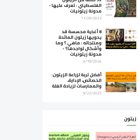
الفلسطيني : تعرف عليها -
مدونة زيتونيات
11/29/2023
8 أغذية محسسة قد
يحويها زيتون المائدة
ومنتجاته : ماهي ؟ وما
وأشكال تواجدها؟ -
مدونة زيتونيات
4/18/2024
أفضل تربة لزراعة الزيتون:
الخصائص، الإدارة،
والممارسات لزيادة الغلة
9/22/2025
زيتون