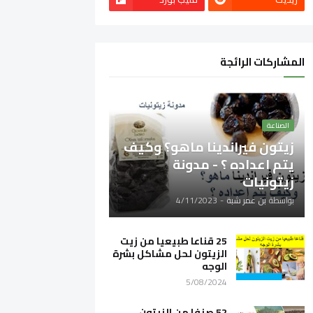
المشاركات الرائجة
الصناعة
زيتون فيراندينا ماهو؟ وكيف
يتم اعداده ؟ - مدونة
زيتونيات
بواسطة
بن عمر شبة
-
4/11/2023
25 قناعا طبيعيا من زيت
الزيتون لحل مشاكل بشرة
الوجه
5/08/2024
52 صنفا من الزيتون