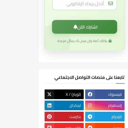
اشترك الآن
بياناتك آمنة ولن نرسل لك رسائل مزعجة
تابعنا على منصات التواصل الاجتماعي
فيسبوك
X / (تويتر)
إنستغرام
لينكدان
تليجرام
بنترست
ريديت
فليب بورد