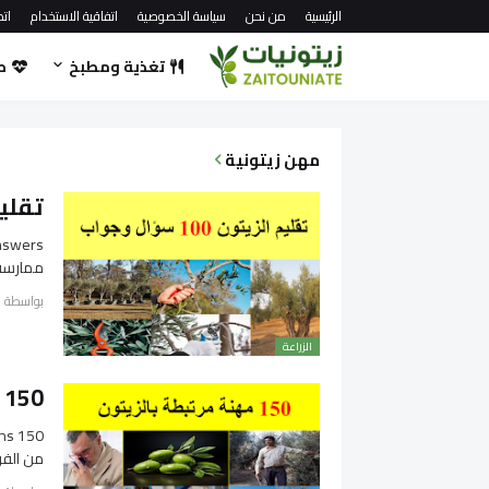
الرئيسية
من نحن
سياسة الخصوصية
اتفاقية الاستخدام
اتص
تغذية ومطبخ
ص
مهن زيتونية
تقليم الز
ممارسة 
بواسطة
الزراعة
150 مهنة مرتبطة بالزيتون
من الفر