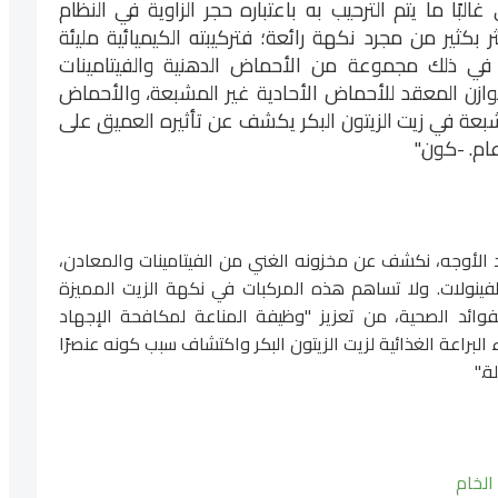
بًا ما يتم الترحيب به باعتباره حجر الزاوية في النظام
 بكثير من مجرد نكهة رائعة؛ فتركيبته الكيميائية مليئة
بما في ذلك مجموعة من الأحماض الدهنية والفيتامينات
ازن المعقد للأحماض الأحادية غير المشبعة، والأحماض
شبعة في زيت الزيتون البكر يكشف عن تأثيره العميق على
ام. -كون."
دد الأوجه، نكشف عن مخزونه الغني من الفيتامينات والمعادن،
ينولات. ولا تساهم هذه المركبات في نكهة الزيت المميزة
وائد الصحية، من تعزيز "وظيفة المناعة لمكافحة الإجهاد
البراعة الغذائية لزيت الزيتون البكر واكتشاف سبب كونه عنصرًا
ة."
 الخام