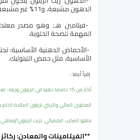
-
الدهون مشبعة، و11% غير مشبعة، والباقي 75% أحادية غير مشبعة
-
فيتامين هـ: وهو مصدر معتدل
المهمة للصحة الخلوية
.
-
الأحماض الدهنية الأساسية: تح
الأساسية، مثل حمض اللينوليك
.
إقرأ أيضا :
أكثر من 15 حامضا دهنيا في الزيتون وزيته : تعرف عليها
المحتوى المائي والزيتي لزيتون المائدة الخام و
ماهو التركيب الكيميائي لزيت الزيتون؟وماهي 
**
الفيتامينات والمعادن: ركائز