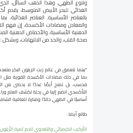
وتنوع الطهي. وهذا الذهب السائل، الذي غال
الغذائي للبحر الأبيض المتوسط، يقدم أكثر
بالعناصر الأساسية. العناصر الغذائية، 
والمعادن ومضادات الأكسدة، إن فهم التو
الدهنية الأساسية، والأحماض الدهنية الم
صحة القلب، والحد من الالتهابات، وبشكل ع
"بينما نتعمق في عالم زيت الزيتون البكر متع
بما في ذلك مضادات الأكسدة القوية مثل الف
فحسب، بل تمنح أيضًا عددًا لا يحصى من الف
التأكسدي انضم إلينا في رحلة لكشف العلم وراء 
أساسيًا في الطهي خالدًا ومنارة للعافية الشامل
طالع أيضا:
التّركيب الكيميائي والتغذوي للحم ثمرة الزّيتون