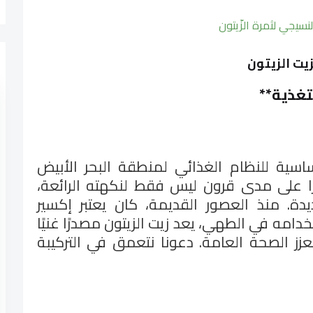
لنسيجي لثمرة الزّيتون
يت الزيتون
تغذية
**
أساسية للنظام الغذائي لمنطقة البحر الأبيض
را على مدى قرون ليس فقط لنكهته الرائعة،
دة. منذ العصور القديمة، كان يعتبر إكسير
دامه في الطهي، يعد زيت الزيتون مصدرًا غنيًا
تعزز الصحة العامة. دعونا نتعمق في التركيبة