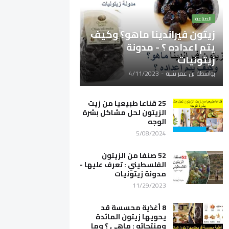
الصناعة
زيتون فيراندينا ماهو؟ وكيف
يتم اعداده ؟ - مدونة
زيتونيات
بواسطة
بن عمر شبة
-
4/11/2023
25 قناعا طبيعيا من زيت
الزيتون لحل مشاكل بشرة
الوجه
5/08/2024
52 صنفا من الزيتون
الفلسطيني : تعرف عليها -
مدونة زيتونيات
11/29/2023
8 أغذية محسسة قد
يحويها زيتون المائدة
ومنتجاته : ماهي ؟ وما