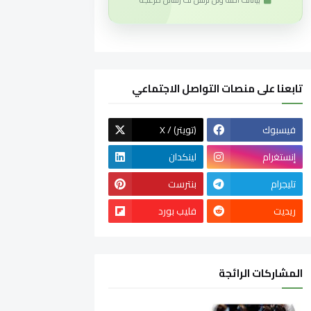
تابعنا على منصات التواصل الاجتماعي
فيسبوك
X / (تويتر)
إنستغرام
لينكدان
تليجرام
بنترست
ريديت
فليب بورد
المشاركات الرائجة