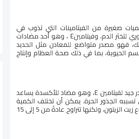
كميات صغيرة من الفيتامينات التي تذوب في
ي لتخثر الدم، وفيتامين
E
، وهو أحد مضادات
ذلك، فهو مصدر متواضع للمعادن مثل الحديد
سم الحيوية، بما في ذلك صحة العظام وإنتاج
1. **فيتامين E**: زيت الزيتون مصدر جيد لفيتامين E، وهو مضاد للأكسدة يساعد
 تسببه الجذور الحرة. يمكن أن تختلف الكمية
الدقيقة لفيتامين E اعتمادًا على نوع زيت الزيتون، ولكنها تتراوح عادةً من 5 إلى 15