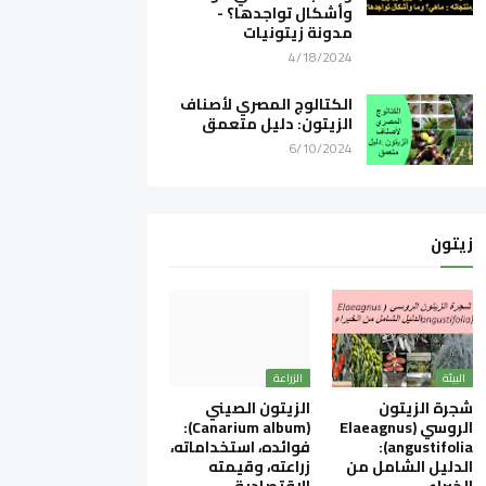
وأشكال تواجدها؟ -
مدونة زيتونيات
4/18/2024
الكتالوج المصري لأصناف
الزيتون: دليل متعمق
6/10/2024
زيتون
البيئة
الزراعة
شجرة الزيتون
الزيتون الصيني
الروسي (Elaeagnus
(Canarium album):
angustifolia):
فوائده، استخداماته،
الدليل الشامل من
زراعته، وقيمته