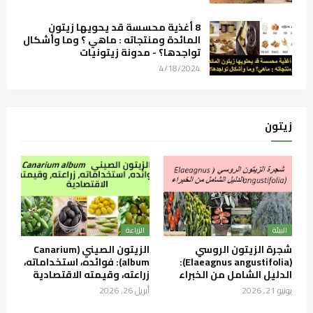
8 أغذية محسسة قد يحويها زيتون
المائدة ومنتجاته : ماهي ؟ وما وأشكال
تواجدها؟ - مدونة زيتونيات
4/18/2024
زيتون
البيئة
الزراعة
شجرة الزيتون الروسي
الزيتون الصيني (Canarium
(Elaeagnus angustifolia):
album): فوائده، استخداماته،
الدليل الشامل من الخبراء
زراعته، وقيمته الاقتصادية
يونيو 21, 2026
أبريل 26, 2026