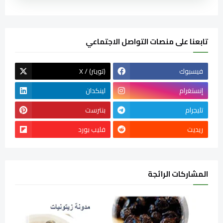
تابعنا على منصات التواصل الاجتماعي
فيسبوك
X / (تويتر)
إنستغرام
لينكدان
تليجرام
بنترست
ريديت
فليب بورد
المشاركات الرائجة