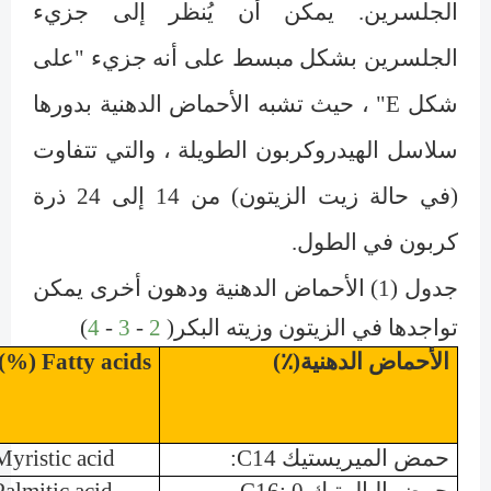
الجلسرين. يمكن أن يُنظر إلى جزيء
الجلسرين بشكل مبسط على أنه جزيء "على
شكل
E
" ، حيث تشبه الأحماض الدهنية بدورها
سلاسل الهيدروكربون الطويلة ، والتي تتفاوت
(في حالة زيت الزيتون) من 14 إلى 24 ذرة
كربون في الطول.
جدول (1)
الأحماض الدهنية ودهون أخرى يمكن
تواجدها في الزيتون وزيته البكر(
2
-
3
-
4
)
الأحماض الدهنية(٪)
Fatty acids (%)
حمض الميريستيك
C14:
Myristic acid