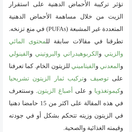
تؤثر تركيبة الأحماض الدهنية على استقرار
الزيت من خلال مساهمة الأحماض الدهنية
المتعددة غير المشبعة (
PUFAs
) في منع تزنخه.
تطرقنا في مقالات سابقة لل
محتوى المائي
والزيتي
و
الكربوهيدراتي والبروتيني
و
الفينولي
و
المعدني
و
الفيتاميني
للزيتون الخام. كما تعرفنا
على
توصيف
و
تركيب ثمار الزيتون تشريحيا
و
كيموتغذويا
و على
أصباغ الزيتون
. وسنتعرف
في هذه المقالة على اكثر من 15 حامضا دهنيا
في الزيتون وزيته تتحكم بشكل أو في جودته
وقيمته الغذائية والصحية.