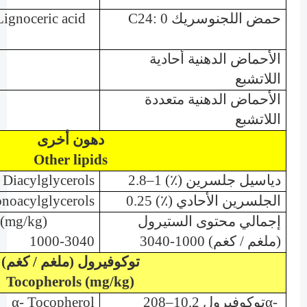
حمض اللجنوسريك
C24: 0
Lignoceric acid
الأحماض الدهنية أحادية
اللاتشبع
الأحماض الدهنية متعددة
اللاتشبع
دهون أخرى
Other lipids
دياسيل جلسرين (٪) 1–2.8
Diacylglycerols (%)
الجلسرين الأحادي (٪) 0.25
oacylglycerols (%)
إجمالي محتوى الستيرول
t (mg/kg)
(ملغم / كغم) 1000-3040
1000-3040
توكوفيرول (ملغم / كغم)
Tocopherols (mg/kg)
α-
توكوفيرول 10.2–208
α- Tocopherol