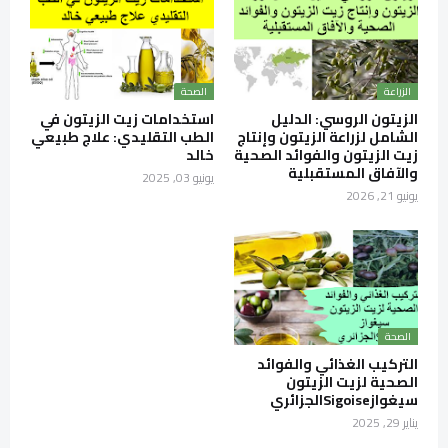
الزراعة
الصحة
الزيتون الروسي: الدليل
استخدامات زيت الزيتون في
الشامل لزراعة الزيتون وإنتاج
الطب التقليدي: علاج طبيعي
زيت الزيتون والفوائد الصحية
خالد
والآفاق المستقبلية
يونيو 03, 2025
يونيو 21, 2026
الصحة
التركيب الغذائي والفوائد
الصحية لزيت الزيتون
سيغوازSigoiseالجزائري
يناير 29, 2025