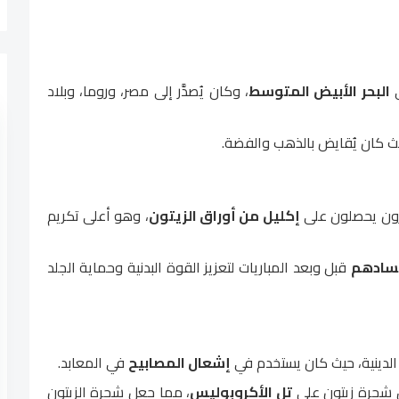
ي
البحر الأبيض المتوسط
، وكان يُصدَّر إلى مصر، وروما، وبلاد
يث كان يُقايض بالذهب والفضة.
ئزون يحصلون على
إكليل من أوراق الزيتون
، وهو أعلى تكريم
جسادهم
قبل وبعد المباريات لتعزيز القوة البدنية وحماية الجلد
الدينية، حيث كان يستخدم في
إشعال المصابيح
في المعابد.
ول شجرة زيتون على
تل الأكروبوليس
، مما جعل شجرة الزيتون