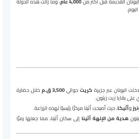
 اليونان القديمة قبل أكثر من
4,000 عام
، وما زالت هذه الدولة
ليوم.
دخلت اليونان عبر جزيرة
كريت
حوالي
3,500 ق.م
خلال حضارة
على بقايا زيت زيتون.
يز
و
أتّيكا
، حيث أصبحت أثينا مركزًا رئيسيًا لهذه الزراعة.
يتون
هدية من الإلهة أثينا
إلى سكان أثينا، مما جعلها رمزًا