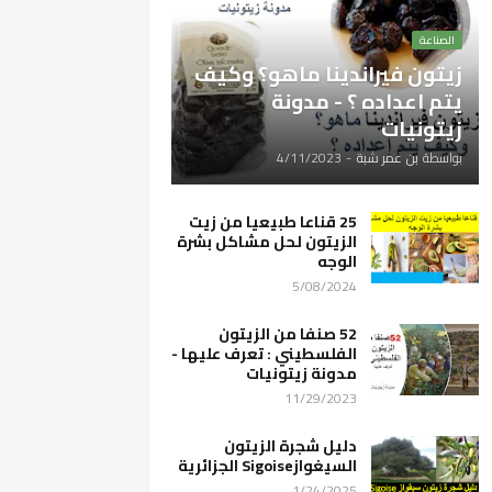
الصناعة
زيتون فيراندينا ماهو؟ وكيف
يتم اعداده ؟ - مدونة
زيتونيات
بواسطة
بن عمر شبة
-
4/11/2023
25 قناعا طبيعيا من زيت
الزيتون لحل مشاكل بشرة
الوجه
5/08/2024
52 صنفا من الزيتون
الفلسطيني : تعرف عليها -
مدونة زيتونيات
11/29/2023
دليل شجرة الزيتون
السيغوازSigoise الجزائرية
1/24/2025