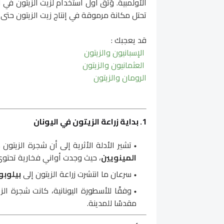
الأولمبية. وُثِّق أول استخدام لزيت الزيتون في
تحتل مكانة مرموقة في إنتاج زيت الزيتون حتى ا
قد يعجبك :
الإسبانيون والزيتون
العثمانيون والزيتون
الرومان والزيتون
1. بداية زراعة الزيتون في اليونان
تشير الأدلة الأثرية إلى أن شجرة الزيتون 
المينويين
، حيث وجدت أواني فخارية تحتوي 
سرعان ما انتشرت زراعة الزيتون إلى
بيلوبون
وفقًا للأسطورة اليونانية، كانت شجرة الز
مقدسًا للمدينة.