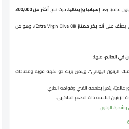
يتون عالميًا بعد
إسبانيا وإيطاليا
، حيث تنتج
أكثر من 300,000
يصنَّف على أنه
بكر ممتاز
(Extra Virgin Olive Oil)، وهو من
 في العالم
، منها:
ملك الزيتون اليوناني"، ويتميز بزيت ذو نكهة قوية ومضادات
 عالميًا، يتميز بطعمه الغني وقوامه الطري.
وت الزيتون الناعمة ذات الطعم الفاكهي.
 وشجرة الزيتون
ة