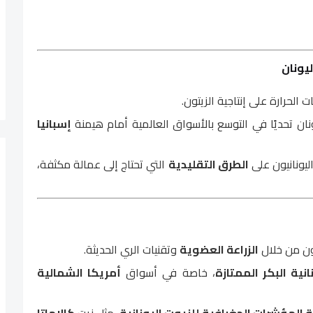
ت الحرارة على إنتاجية الزيتون.
ونان تحديًا في التوسع بالأسواق العالمية أمام هيمنة
إسبانيا
اليونانيون على
الطرق التقليدية
التي تحتاج إلى عمالة مكثفة،
ون من خلال
الزراعة العضوية
وتقنيات الري الحديثة.
انية البكر الممتازة
، خاصة في أسواق
أمريكا الشمالية
 المؤشرات الجغرافية للزيوت اليونانية
، مثل زيت
كالاماتا