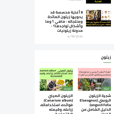
8 أغذية محسسة قد
يحويها زيتون المائدة
ومنتجاته : ماهي ؟ وما
وأشكال تواجدها؟ -
مدونة زيتونيات
4/18/2024
زيتون
البيئة
الزراعة
شجرة الزيتون
الزيتون الصيني
الروسي (Elaeagnus
(Canarium album):
angustifolia):
فوائده، استخداماته،
الدليل الشامل من
زراعته، وقيمته