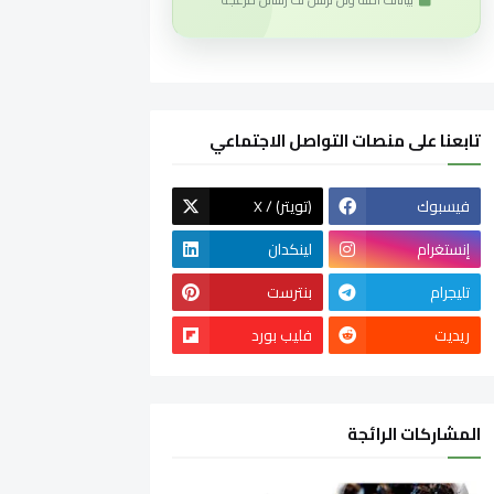
تابعنا على منصات التواصل الاجتماعي
فيسبوك
X / (تويتر)
إنستغرام
لينكدان
تليجرام
بنترست
ريديت
فليب بورد
المشاركات الرائجة