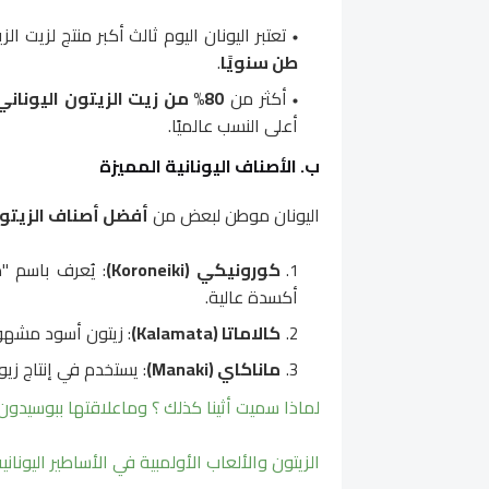
تعتبر اليونان اليوم ثالث أكبر منتج لزيت الز
طن سنويًا
.
أكثر من
80% من زيت الزيتون اليوناني
أعلى النسب عالميًا.
ب. الأصناف اليونانية المميزة
اليونان موطن لبعض من
أفضل أصناف الزيتون
كورونيكي (Koroneiki)
: يُعرف باسم "
أكسدة عالية.
كالاماتا (Kalamata)
: زيتون أسود مشهور
ماناكاي (Manaki)
: يستخدم في إنتاج زي
لماذا سميت أثينا كذلك ؟ وماعلاقتها ببوسيدون
الزيتون والألعاب الأولمبية في الأساطير اليوناني