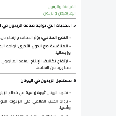
الفراعنة والزيتون
الإغريقيون والزيتون
5. التحديات التي تواجه صناعة الزيتون في اليونان
التغير المناخي
: يؤثر الجفاف وارتفاع درجا
المنافسة مع الدول الأخرى
: تواجه الي
وإيطاليا
.
ارتفاع تكاليف الإنتاج
: يعتمد المزارعون 
مما يزيد من التكلفة.
6. مستقبل الزيتون في اليونان
تشهد اليونان
ثورة زراعية
في قطاع الزيت
يزداد الطلب العالمي على
الزيوت اليون
وآسيا
.
تسعى اليونان إلى تعزيز مكانتها عبر
حماية