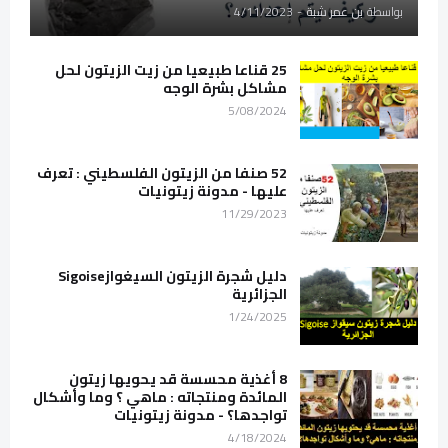
بواسطة
بن عمر شبة
-
4/11/2023
25 قناعا طبيعيا من زيت الزيتون لحل
مشاكل بشرة الوجه
5/08/2024
52 صنفا من الزيتون الفلسطيني : تعرف
عليها - مدونة زيتونيات
11/29/2023
دليل شجرة الزيتون السيغوازSigoise
الجزائرية
1/24/2025
8 أغذية محسسة قد يحويها زيتون
المائدة ومنتجاته : ماهي ؟ وما وأشكال
تواجدها؟ - مدونة زيتونيات
4/18/2024