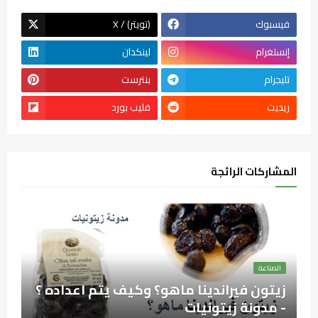
فيسبوك
X / (تويتر)
إنستغرام
لينكدان
تليجرام
بنترست
ريديت
فليب بورد
المشاركات الرائجة
الصناعة
زيتون فيراندينا ماهو؟ وكيف يتم اعداده ؟
- مدونة زيتونيات