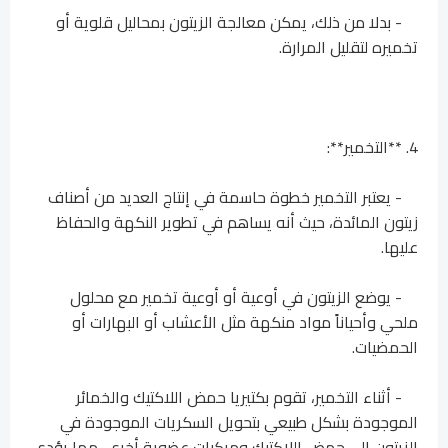
- بدلا من ذلك، يمكن معالجة الزيتون بمحاليل قلوية أو
تخميره لتقليل المرارة.
4. **التخمير**:
- يعتبر التخمير خطوة حاسمة في إنتاج العديد من أصناف
زيتون المائدة، حيث أنه يساهم في تطوير النكهة والحفاظ
عليها.
- يوضع الزيتون في أوعية أو أوعية تخمير مع محلول
ملحي وأحياناً مواد منكهة مثل الأعشاب أو البهارات أو
الحمضيات.
- أثناء التخمير، تقوم بكتيريا حمض اللاكتيك والخمائر
الموجودة بشكل طبيعي بتحويل السكريات الموجودة في
الزيتون إلى حمض اللاكتيك ومركبات عضوية أخرى، مما يؤدي