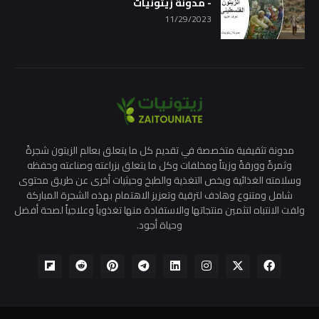
- مدونة زيتونيات
11/29/2023
مدونة تثقيفية متخصصة في تقديم كل ما يتعلق بعالم الزيتون شجرةً
وثمرةً وورقةً وزيتاً ومخلفات وكل ما يتعلق بزراعته وصناعته وحفظه
وسلامته الغذائية ويخص التغذية والطبخ وحيثيات أخرى عن طريق محتوى
شامل ومتنوع وهادف لترقية وتعزيز الاهتمام بهذه الشجرة المباركة
ولفت الانتباه لتثمين منتجاتها والاستفادة منها تغذوياً وعلاجياً لصحة أفضل
وحياة أجود.