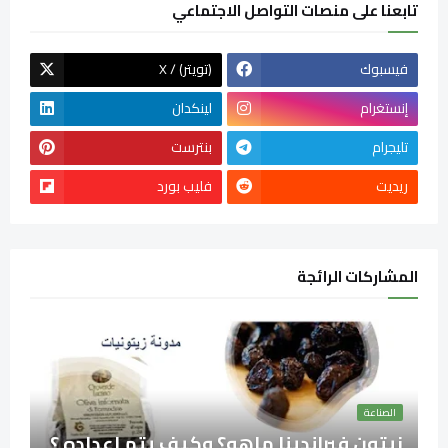
تابعنا على منصات التواصل الاجتماعي
فيسبوك
X / (تويتر)
إنستغرام
لينكدان
تليجرام
بنترست
ريديت
فليب بورد
المشاركات الرائجة
الصناعة
زيتون فيراندينا ماهو؟ وكيف يتم اعداده ؟