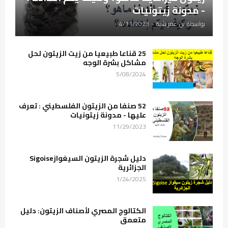
- مدونة زيتونيات
بواسطة
بن عمر شبة
-
4/11/2023
25 قناعا طبيعيا من زيت الزيتون لحل
مشاكل بشرة الوجه
5/08/2024
52 صنفا من الزيتون الفلسطيني : تعرف
عليها - مدونة زيتونيات
11/29/2023
دليل شجرة الزيتون السيغوازSigoise
الجزائرية
1/24/2025
الكتالوج المصري لأصناف الزيتون: دليل
متعمق