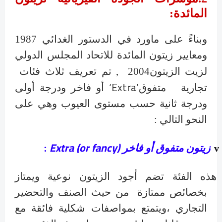
المائدة
:
وبناءً على ماورد في الدستور الغدائي 1987
ومعايير زيتون المائدة للاتحاد المجلس الدولي
لزيت الزيتون2004
, تم تعريف ثلاث فئات
‘Extra’
تجارية متفوق
أو فاخر
ودرجة أولى
ودرجة ثانية حسب مستوى العيوب وهي على
النحو التالي :
Extra (or fancy)
زيتون متفوق أو فاخر
:
v
هذه الفئة تضم أجود الزيتون نوعية ويمتاز
بخصائص ممتازة من حيث الصنف والتحضير
التجاري ،ويتمتع بمواصفات شكلية فائقة مع