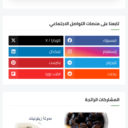
تابعنا على منصات التواصل الاجتماعي
فيسبوك
X / (تويتر)
إنستغرام
لينكدان
تليجرام
بنترست
ريديت
فليب بورد
المشاركات الرائجة