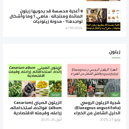
8 أغذية محسسة قد يحويها زيتون
المائدة ومنتجاته : ماهي ؟ وما وأشكال
تواجدها؟ - مدونة زيتونيات
4/18/2024
زيتون
البيئة
الزراعة
شجرة الزيتون الروسي
الزيتون الصيني (Canarium
(Elaeagnus angustifolia):
album): فوائده، استخداماته،
الدليل الشامل من الخبراء
زراعته، وقيمته الاقتصادية
يونيو 21, 2026
أبريل 26, 2026