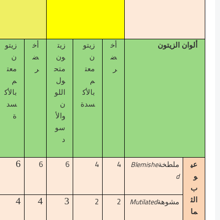
ألوان الزيتون
أخ
زيتو
زيت
أخ
زيتو
ض
ن
ون
ض
ن
ر
معت
متح
ر
معت
م
ول
م
بالأك
اللو
بالأك
سدة
ن
سد
والأ
ة
سو
د
6
6
4
4
6
Blemishe
عي
ملطخة
d
و
ب
2
2
4
4
3
Mutilated
الث
مشوهة
ما