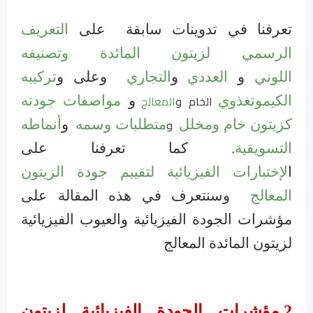
تعرفنا في تدوينات سابقة
على
التعريف
الرسمي لزيتون المائدة وتصنيفه
اللوني
و
العددي
و
التجاري
وعلى
و
تركيبه
الخام و
المعالج
الكيموتغذوي
و
مواصفات جودته
و
كزيتون خام ومخلل
متطلبات وسمه
و
أنماطه
التسويقية
. كما تعرفنا
على
ا
لإختبارات
الفيزيائية
لتقييم جودة ال
زيتون
المعالج
وسنتعرف في هذه المقالة على
مؤشرات الجودة الفيزيائية والعيوب الفيزيائية
لزيتون المائدة المعالج
2.مؤشرات الجودة الفيزيائية لزيتون