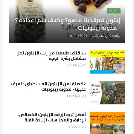
الصناعة
زيتون فيراندينا ماهو؟ وكيف يتم اعداده ؟
- مدونة زيتونيات
بواسطة
بن عمر شبة
-
4/11/2023
25 قناعا طبيعيا من زيت الزيتون لحل
مشاكل بشرة الوجه
5/08/2024
52 صنفا من الزيتون الفلسطيني : تعرف
عليها - مدونة زيتونيات
11/29/2023
أفضل تربة لزراعة الزيتون: الخصائص،
الإدارة، والممارسات لزيادة الغلة
9/22/2025