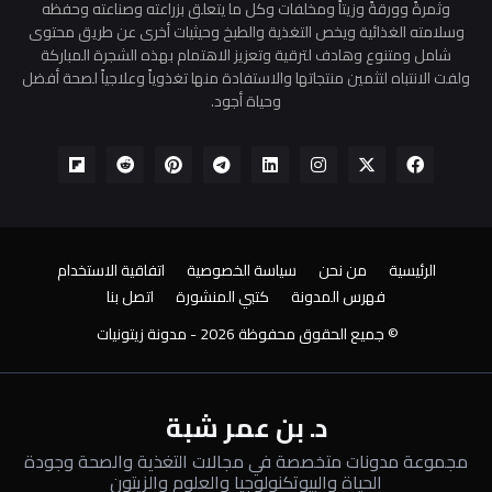
وثمرةً وورقةً وزيتاً ومخلفات وكل ما يتعلق بزراعته وصناعته وحفظه
وسلامته الغذائية ويخص التغذية والطبخ وحيثيات أخرى عن طريق محتوى
شامل ومتنوع وهادف لترقية وتعزيز الاهتمام بهذه الشجرة المباركة
ولفت الانتباه لتثمين منتجاتها والاستفادة منها تغذوياً وعلاجياً لصحة أفضل
وحياة أجود.
الرئيسية
من نحن
سياسة الخصوصية
اتفاقية الاستخدام
فهرس المدونة
كتبي المنشورة
اتصل بنا
© جميع الحقوق محفوظة
2026 -
مدونة زيتونيات
د. بن عمر شبة
مجموعة مدونات متخصصة في مجالات التغذية والصحة وجودة
الحياة والبيوتكنولوجيا والعلوم والزيتون