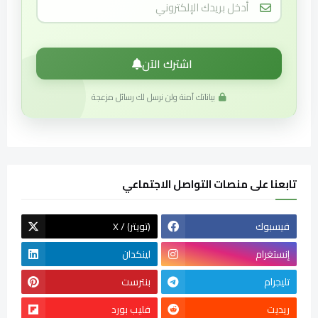
اشترك الآن
بياناتك آمنة ولن نرسل لك رسائل مزعجة
تابعنا على منصات التواصل الاجتماعي
فيسبوك
X / (تويتر)
إنستغرام
لينكدان
تليجرام
بنترست
ريديت
فليب بورد