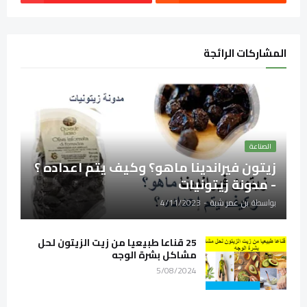
المشاركات الرائجة
الصناعة
زيتون فيراندينا ماهو؟ وكيف يتم اعداده ؟
- مدونة زيتونيات
بواسطة
بن عمر شبة
-
4/11/2023
25 قناعا طبيعيا من زيت الزيتون لحل
مشاكل بشرة الوجه
5/08/2024