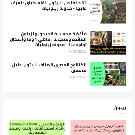
52 صنفا من الزيتون الفلسطيني : تعرف
عليها - مدونة زيتونيات
11/29/2023
8 أغذية محسسة قد يحويها زيتون
المائدة ومنتجاته : ماهي ؟ وما وأشكال
تواجدها؟ - مدونة زيتونيات
4/18/2024
الكتالوج المصري لأصناف الزيتون: دليل
متعمق
6/10/2024
زيتون