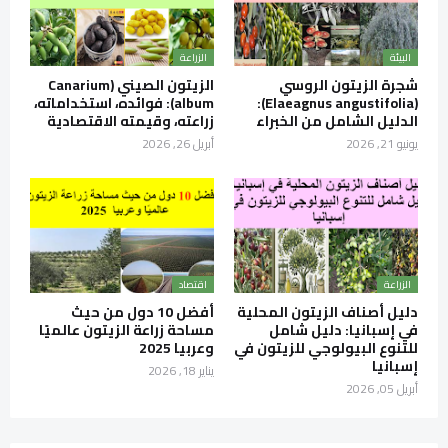
البيئة
الزراعة
شجرة الزيتون الروسي
الزيتون الصيني (Canarium
(Elaeagnus angustifolia):
album): فوائده، استخداماته،
الدليل الشامل من الخبراء
زراعته، وقيمته الاقتصادية
يونيو 21, 2026
أبريل 26, 2026
الزراعة
اقتصاد
دليل أصناف الزيتون المحلية
أفضل 10 دول من حيث
في إسبانيا: دليل شامل
مساحة زراعة الزيتون عالميًا
للتنوع البيولوجي للزيتون في
وعربيا 2025
إسبانيا
يناير 18, 2026
أبريل 05, 2026