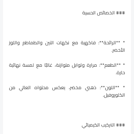
### الخصائص الحسية
* **الرائحة**: فاكهية مع نكهات التين والطماطم واللوز
الأخضر.
* **الطعم**: مرارة وتوابل متوازنة، غالبًا مع لمسة نهائية
حارة.
* **اللون**: ذهبي مخضر، يعكس محتواه العالي من
الكلوروفيل.
### التركيب الكيميائي