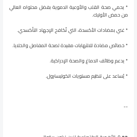
* يحمي صحة القلب والأوعية الدموية بفضل محتواه العالي
من حمض الأوليك.
* غني بمضادات الأكسدة، التي تُكافح الإجهاد التأكسدي.
* خصائص مضادة للالتهابات مفيدة لصحة المفاصل والخلايا.
* يدعم وظائف الدماغ والصحة الإدراكية.
* يُساعد على تنظيم مستويات الكوليسترول.
--
## 9. الأهمية الاقتصادية لزيت زيتون بيكوال