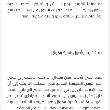
مقاومتها القوية للإجهاد البيئي والأمراض، أصبحت شجرة
بيكوال ركيزة أساسية لصناعة زيت الزيتون في إسبانيا، حيث تُنتج
زيوتًا فاخرة تشتهر بكثافة زيتها وثباته ونكهته الغنية.
## 2. تاريخ وأصول شجرة بيكوال
تعود أصول شجرة زيتون بيكوال التاريخية الدقيقة إلى حوض
البحر الأبيض المتوسط ​​القديم. تشير السجلات التاريخية إلى أن
هذا الصنف كان يُزرع في الأندلس منذ العصر الروماني، عندما
كان يُصدّر زيت الزيتون إلى جميع أنحاء الإمبراطورية. على مر
القرون، تكيفت شجرة بيكوال مع الظروف المناخية والتربة
الخاصة بجنوب إسبانيا، لتصبح الصنف السائد في المنطقة.