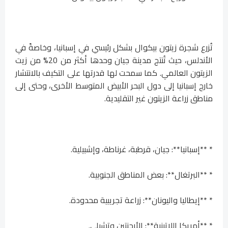
تُزرع شجرة زيتون بيكوال بشكل رئيسي في إسبانيا، وخاصةً في
الأندلس، حيث تُنتج مدينة جيان وحدها أكثر من 20% من زيت
الزيتون العالمي. كما سمحت لها قدرتها على التكيف بالانتشار
خارج إسبانيا إلى دول البحر الأبيض المتوسط ​​الأخرى، وحتى إلى
مناطق زراعة الزيتون غير التقليدية.
* **إسبانيا**: جيان، قرطبة، غرناطة، وإشبيلية.
* **البرتغال**: بعض المناطق الجنوبية.
* **إيطاليا واليونان**: زراعة تجريبية محدودة.
* **أمريكا اللاتينية**: الأرجنتين وتشيلي.