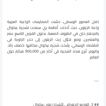
خلال العصور الوسطى، حسّنت الممارسات الزراعية العربية
زراعة الزيتون، حيث أدخلت أنظمة ري سمحت لشجرة بيكوال
بالازدهار حتى في الظروف الصعبة. بحلول القرنين التاسع عشر
والعشرين، ومع تحوّل زيت الزيتون إلى حجر الزاوية في
الاقتصاد الإسباني، رسّخت شجرة بيكوال مكانتها كصنف رائد.
واليوم، تُزرع هذه الشجرة في أكثر من 900,000 هكتار حول
العالم.
---
## 3. التوزيع الجغرافي لأشجار زيتون بيكوال