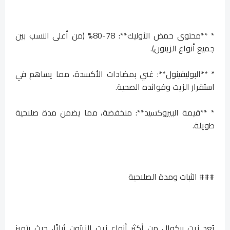
* **محتوى حمض الأوليك**: 78-80% (من أعلى النسب بين
جميع أنواع الزيتون).
* **البوليفينول**: غني بمضادات الأكسدة، مما يساهم في
استقرار الزيت وفوائده الصحية.
* **قيمة البيروكسيد**: منخفضة، مما يضمن مدة صلاحية
طويلة.
### الثبات ومدة الصلاحية
يُعد زيت بيكوال من أكثر أنواع زيت الزيتون ثباتًا، حيث يتميز