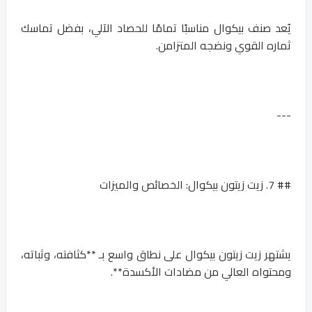
يُعد صنف بيكوال مناسبًا تمامًا للحصاد الآلي، بفضل تماسك
ثماره القوي ونضجه المتزامن.
---
## 7. زيت زيتون بيكوال: الخصائص والميزات
يشتهر زيت زيتون بيكوال على نطاق واسع بـ **كثافته، وثباته،
ومحتواه العالي من مضادات الأكسدة**.