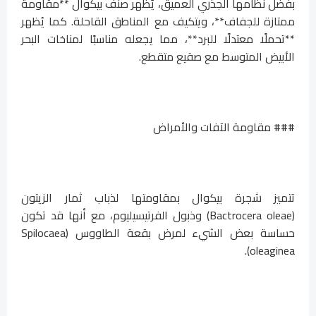
بفضل نظامها الجذري العميق، يُظهر صنف بيكوال **مقاومة
ممتازة للجفاف**، ويتكيف مع المناطق القاحلة. كما يُظهر
**تحملًا معتدلًا للبرد**، مما يجعله مناسبًا لمناخات البحر
الأبيض المتوسط ​​مع صقيع متقطع.
### مقاومة الآفات والأمراض
تتميز شجرة بيكوال بمقاومتها لذباب ثمار الزيتون
(Bactrocera oleae) وذبول الفرتيسيليوم، مع أنها قد تكون
حساسة بعض الشيء لمرض بقعة الطاووس (Spilocaea
oleaginea).