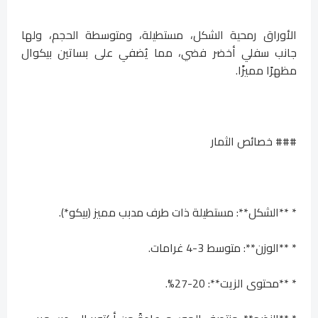
الأوراق رمحية الشكل، مستطيلة، ومتوسطة الحجم، ولها
جانب سفلي أخضر فضي، مما يُضفي على بساتين بيكوال
مظهرًا مميزًا.
### خصائص الثمار
* **الشكل**: مستطيلة ذات طرف مدبب مميز (بيكو*).
* **الوزن**: متوسط ​​3-4 غرامات.
* **محتوى الزيت**: 20-27%.