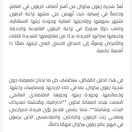
تُعدّ شجرة زيتون بيكوال من أهم أصناف الزيتون في العالم،
وخاصةً في إسبانيا، حيث تُهيمن على مشهد زراعة الزيتون.
تشتهر بمرونتها وإنتاجيتها العالية وجودة زيتها الاستثنائية،
وتلعب دورًا محوريًا في زراعة الزيتون التقليدية والحديثة.
وتجعلها ميزاتها الفريدة، بدءًا من مقاومتها الشديدة للآفات
والأمراض وصولًا إلى المذاق الحسي الغني لزيتها، صنفًا ذا
أهمية عالمية.
في هذا الدليل المُفصّل، ستكتشف كل ما تحتاج لمعرفته حول
شجرة زيتون بيكوال، بما في ذلك تاريخها، وممارسات زراعتها،
وخصائصها، وجودة زيتها، ودورها الاقتصادي العالمي.
صُممت هذه المقالة لتكون **احترافية، ومُحسّنة لمحركات
البحث، وشاملة**، مما يضمن تقديم رؤى فريدة للمزارعين،
ومنتجي زيت الزيتون، والباحثين، والمتحمسين الذين يرغبون
في فهم عالم زيتون بيكوال فهمًا كاملًا.