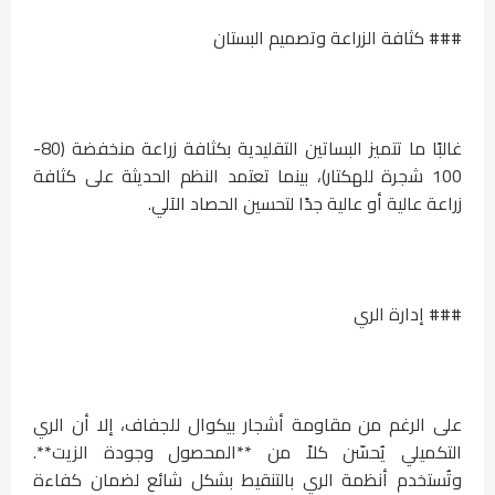
### كثافة الزراعة وتصميم البستان
غالبًا ما تتميز البساتين التقليدية بكثافة زراعة منخفضة (80-
100 شجرة للهكتار)، بينما تعتمد النظم الحديثة على كثافة
زراعة عالية أو عالية جدًا لتحسين الحصاد الآلي.
### إدارة الري
على الرغم من مقاومة أشجار بيكوال للجفاف، إلا أن الري
التكميلي يُحسّن كلاً من **المحصول وجودة الزيت**.
وتُستخدم أنظمة الري بالتنقيط بشكل شائع لضمان كفاءة