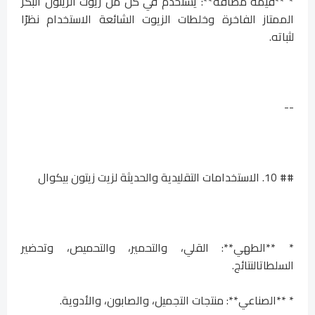
* **قيمة مضافة**: يُستخدم في كلٍّ من زيوت الزيتون البكر
الممتاز الفاخرة وخلطات الزيوت الشائعة الاستخدام نظرًا
لثباته.
--
## 10. الاستخدامات التقليدية والحديثة لزيت زيتون بيكوال
* **الطهي**: القلي، والتحمير، والتحميص، وتحضير
السلطاتالنتائج.
* **الصناعي**: منتجات التجميل، والصابون، والأدوية.