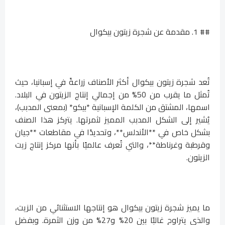
## 1. مقدمة عن شجرة زيتون بيكوال
تُعد شجرة زيتون بيكوال أكثر الأصناف زراعةً في إسبانيا، حيث
تُمثل ما يقرب من 50% من إجمالي إنتاج الزيتون في البلاد.
اسمها، المشتق من الكلمة الإسبانية *بيكو* (بمعنى المدبب)،
يُشير إلى الشكل المدبب المميز لثمرتها. يتركز هذا الصنف
بشكل خاص في **الأندلس**، وتحديدًا في مقاطعات **جيان
وقرطبة وغرناطة**، والتي تُعرف عالميًا بأنها مركز إنتاج زيت
الزيتون.
ما يميز شجرة زيتون بيكوال هو إنتاجها الاستثنائي من الزيت،
والذي يتراوح غالبًا بين 20% و27% من وزن الثمرة. وبفضل