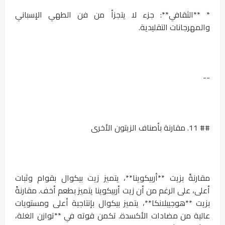
* **الثقافي**: جزء لا يتجزأ من فن الطهي الإسباني
والمهرجانات التقليدية.
--
## 11. مقارنة بأصناف الزيتون الأخرى
مقارنةً بزيت **أربيكوينا**، يتميز زيت بيكوال بقوام وثبات
أعلى، على الرغم من أن زيت أربيكوينا يتميز بطعم أخف. مقارنةً
بزيت **هوجيبلانكا**، يتميز بيكوال بإنتاجية أعلى ومستويات
عالية من مضادات الأكسدة. تكمن قوته في **توازن الغلة،