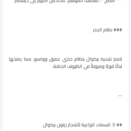
* **النضج**: منتصف الموسم، عادةً من أكتوبر إلى ديسمبر.
### نظام الجذر
تتميز شجرة بيكوال بنظام جذري عميق وواسع، مما يمنحها
ثباتًا قويًا ومرونةً في الظروف الجافة.
--
## 5. السمات الزراعية لأشجار زيتون بيكوال