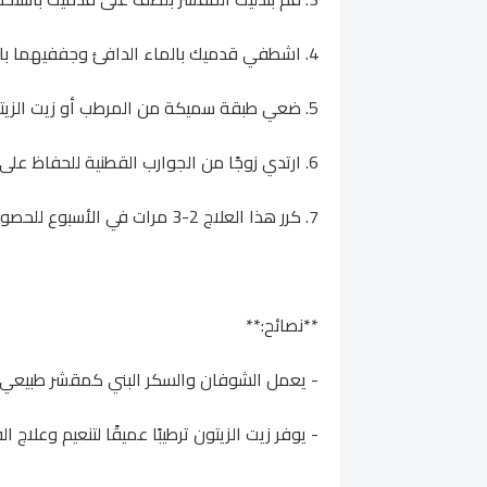
4. اشطفي قدميك بالماء الدافئ وجففيهما بالمنشفة.
5. ضعي طبقة سميكة من المرطب أو زيت الزيتون على قدميك، مع التركيز على المناطق المتشققة.
6. ارتدي زوجًا من الجوارب القطنية للحفاظ على الرطوبة طوال الليل.
7. كرر هذا العلاج 2-3 مرات في الأسبوع للحصول على أفضل النتائج.
**نصائح:**
- يعمل الشوفان والسكر البني كمقشر طبيعي لإز
- يوفر زيت الزيتون ترطيبًا عميقًا لتنعيم وعلاج 