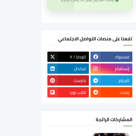
تابعنا على منصات التواصل الاجتماعي
فيسبوك
X / (تويتر)
إنستغرام
لينكدان
تليجرام
بنترست
ريديت
فليب بورد
المشاركات الرائجة