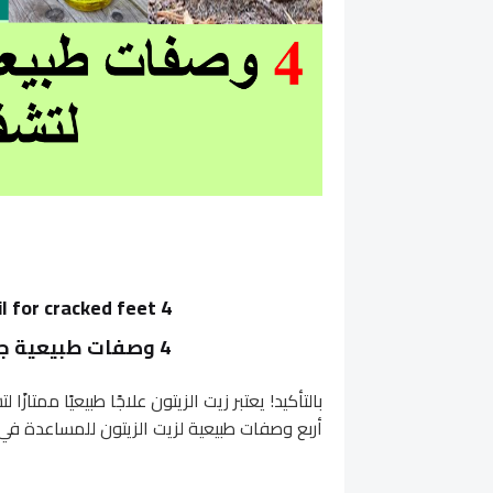
4 very natural recipes with olive oil for cracked feet
4 وصفات طبيعية جدا بزيت الزيتون لتشقق الأقدام
بالتأكيد! يعتبر زيت الزيتون علاجًا طبيعيًا ممت
أربع وصفات طبيعية لزيت الزيتون للمساعدة في