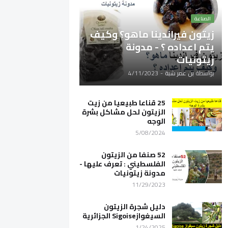
الصناعة
زيتون فيراندينا ماهو؟ وكيف
يتم اعداده ؟ - مدونة
زيتونيات
بواسطة
بن عمر شبة
-
4/11/2023
25 قناعا طبيعيا من زيت
الزيتون لحل مشاكل بشرة
الوجه
5/08/2024
52 صنفا من الزيتون
الفلسطيني : تعرف عليها -
مدونة زيتونيات
11/29/2023
دليل شجرة الزيتون
السيغوازSigoise الجزائرية
1/24/2025