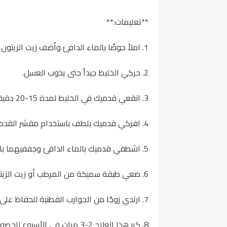
**تعليمات:**
1. املأ حوضًا بالماء الدافئ وأضف زيت الزيتون والعسل.
2. حركي الخليط جيداً حتى يذوب العسل.
3. انقعي قدميك في الخليط لمدة 15-20 دقيقة.
4. افركي قدميك بلطف باستخدام مقشر القدم أو حجر الخفاف لإزالة الجلد الميت.
5. اشطفي قدميك بالماء الدافئ وجففيهما بالمنشفة.
6. ضعي طبقة سميكة من المرطب أو زيت الزيتون على قدميك، مع التركيز على المناطق المتشققة.
7. ارتدي زوجًا من الجوارب القطنية للحفاظ على الرطوبة طوال الليل.
8. كرر هذا العلاج 2-3 مرات في الأسبوع للحصول على أفضل النتائج.