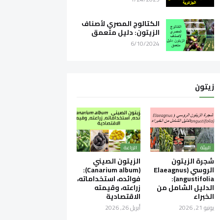
الكتالوج المصري لأصناف
الزيتون: دليل متعمق
6/10/2024
زيتون
البيئة
الزراعة
شجرة الزيتون
الزيتون الصيني
الروسي (Elaeagnus
(Canarium album):
angustifolia):
فوائده، استخداماته،
الدليل الشامل من
زراعته، وقيمته
الخبراء
الاقتصادية
يونيو 21, 2026
أبريل 26, 2026