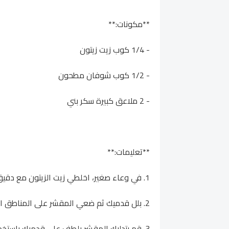
**مكونات:**
- 1/4 كوب زيت زيتون
- 1/2 كوب شوفان مطحون
- 2 ملاعق كبيرة سكر بني
**تعليمات:**
1. في وعاء صغير، اخلطي زيت الزيتون مع دقيق الشوفان المطحون والسكر البني حتى تمتزج المكونات جيدًا.
2. بلل قدميك ثم ضعي المقشر على المناطق المتشققة.
3. قم بتدليك المقشر بلطف على قدميك باستخدام حركات دائرية لبضع دقائق.